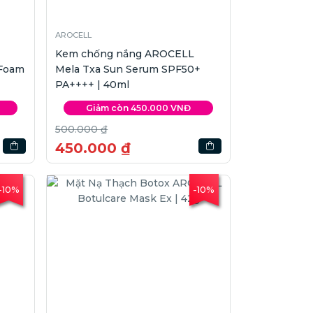
AROCELL
Kem chống nắng AROCELL
 Foam
Mela Txa Sun Serum SPF50+
PA++++ | 40ml
Giảm còn 450.000 VNĐ
500.000 ₫
450.000 ₫
-10%
-10%