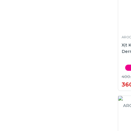
AROC
Xịt
Derm
400
36