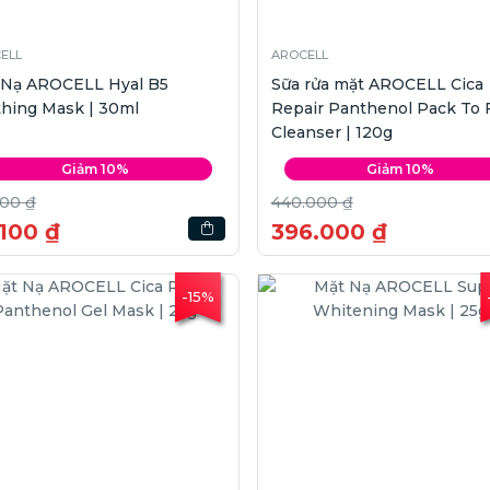
ELL
AROCELL
 Nạ AROCELL Hyal B5
Sữa rửa mặt AROCELL Cica
hing Mask | 30ml
Repair Panthenol Pack To
Cleanser | 120g
Giảm 10%
Giảm 10%
000 ₫
440.000 ₫
.100 ₫
396.000 ₫
-15%