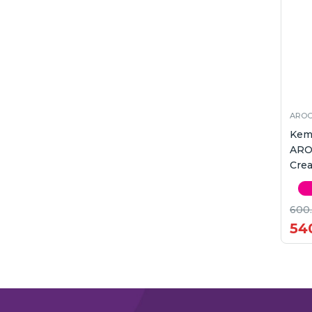
AROC
Kem
ARO
Crea
600
54