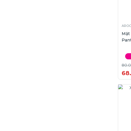
AROC
Mặt
Pant
80.
68