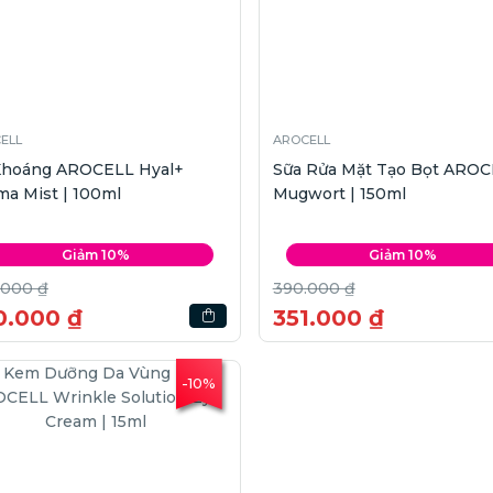
ELL
AROCELL
 Khoáng AROCELL Hyal+
Sữa Rửa Mặt Tạo Bọt ARO
a Mist | 100ml
Mugwort | 150ml
Giảm 10%
Giảm 10%
.000 ₫
390.000 ₫
0.000 ₫
351.000 ₫
-10%