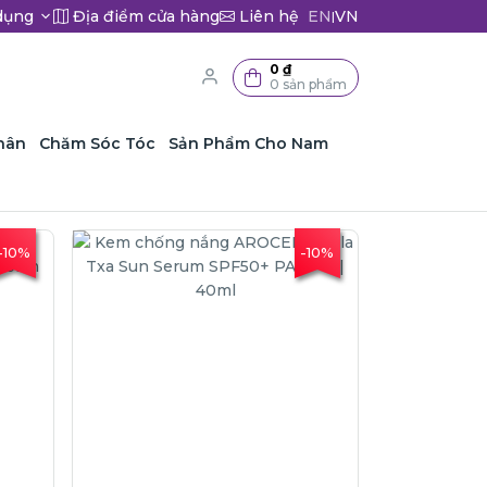
dụng
Địa điểm cửa hàng
Liên hệ
EN
VN
|
0 ₫
0 sản phẩm
hân
Chăm Sóc Tóc
Sản Phẩm Cho Nam
-10%
-10%