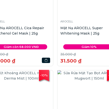
ELL
AROCELL
 Nạ AROCELL Cica Repair
Mặt Nạ AROCELL Super
henol Gel Mask | 25g
Whitening Mask | 25g
Giảm còn 68.000 VNĐ
Giảm 10%
000 ₫
35.000 ₫
.000 ₫
31.500 ₫
-10%