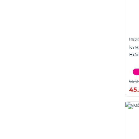
MEDi
Nướ
Hươn
65.0
45