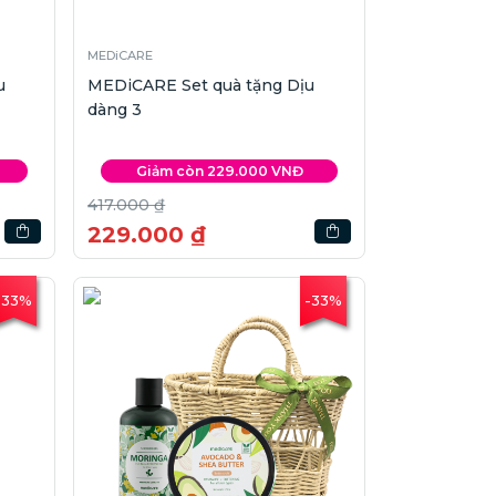
MEDiCARE
u
MEDiCARE Set quà tặng Dịu
dàng 3
Giảm còn 229.000 VNĐ
417.000 ₫
229.000 ₫
-33%
-33%