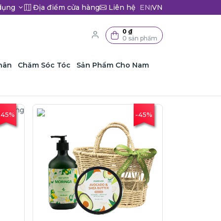
dụng
Địa điểm cửa hàng
Liên hệ
EN
VN
|
0 ₫
0 sản phẩm
hân
Chăm Sóc Tóc
Sản Phẩm Cho Nam
-45%
-45%