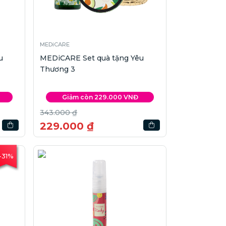
MEDiCARE
u
MEDiCARE Set quà tặng Yêu
Thương 3
Giảm còn 229.000 VNĐ
343.000 ₫
229.000 ₫
-31%