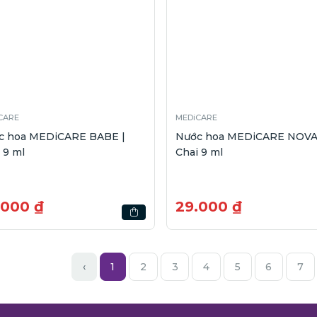
CARE
MEDiCARE
c hoa MEDiCARE BABE |
Nước hoa MEDiCARE NOVA
 9 ml
Chai 9 ml
.000 ₫
29.000 ₫
‹
1
2
3
4
5
6
7