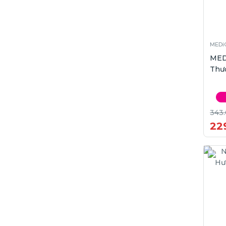
MEDi
MED
Thư
343
22