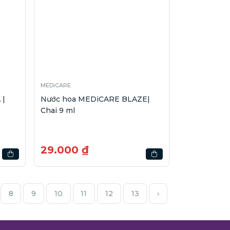
MEDiCARE
 |
Nước hoa MEDiCARE BLAZE|
Chai 9 ml
29.000 ₫
8
9
10
11
12
13
›