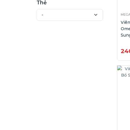
Thẻ
MEG
Viê
Ome
Sung
24