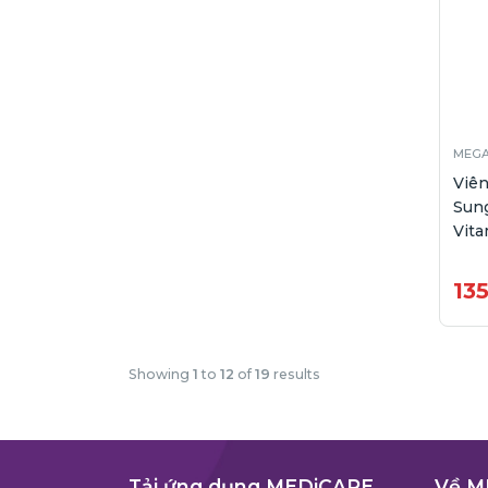
MEG
Viê
Sun
Vita
13
Showing
1
to
12
of
19
results
Tải ứng dụng MEDiCARE
Về M