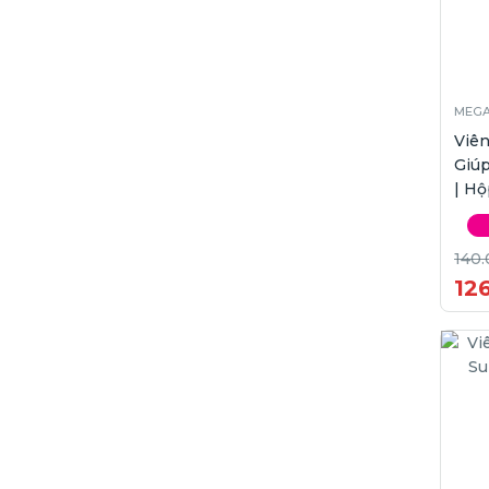
MEG
Viê
Giú
| Hộ
140.
12