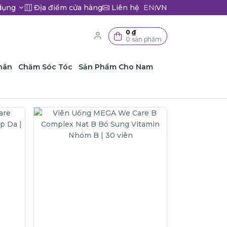
dụng
Địa điểm cửa hàng
Liên hệ
EN
VN
|
0 ₫
0 sản phẩm
hân
Chăm Sóc Tóc
Sản Phẩm Cho Nam