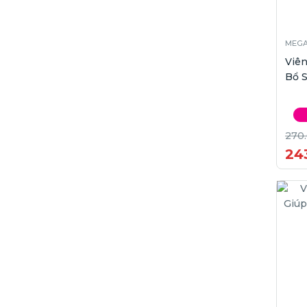
MEG
Viê
Bổ S
270
24