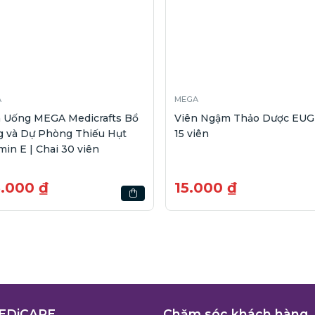
A
MEGA
n Uống MEGA Medicrafts Bổ
Viên Ngậm Thảo Dược EUGI
g và Dự Phòng Thiếu Hụt
15 viên
min E | Chai 30 viên
5.000 ₫
15.000 ₫
EDiCARE
Chăm sóc khách hàng