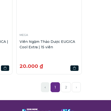
MEGA
CA |
Viên Ngậm Thảo Dược EUGICA
Cool Extra | 15 viên
20.000 ₫
‹
1
2
›