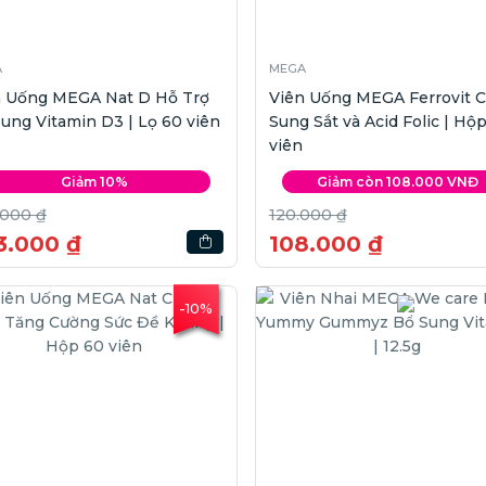
A
MEGA
n Uống MEGA Nat D Hỗ Trợ
Viên Uống MEGA Ferrovit C
ung Vitamin D3 | Lọ 60 viên
Sung Sắt và Acid Folic | Hộ
viên
Giảm 10%
Giảm còn 108.000 VNĐ
.000 ₫
120.000 ₫
3.000 ₫
108.000 ₫
-10%