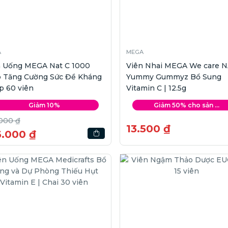
A
MEGA
n Uống MEGA Nat C 1000
Viên Nhai MEGA We care N
p Tăng Cường Sức Đề Kháng
Yummy Gummyz Bổ Sung
p 60 viên
Vitamin C | 12.5g
Giảm 10%
Giảm 50% cho sản ...
000 ₫
13.500 ₫
6.000 ₫