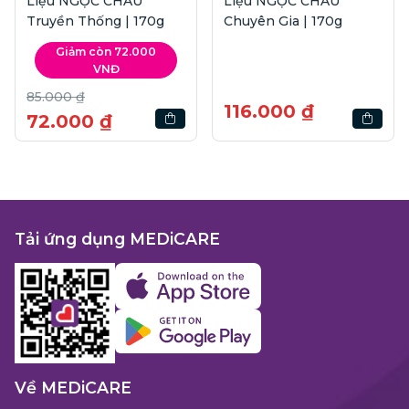
Liệu NGỌC CHÂU
Liệu NGỌC CHÂU
Truyền Thống | 170g
Chuyên Gia | 170g
Giảm còn 72.000
VNĐ
85.000 ₫
116.000 ₫
72.000 ₫
Tải ứng dụng MEDiCARE
Về MEDiCARE