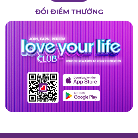
ĐỔI ĐIỂM THƯỞNG