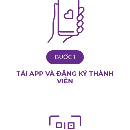
BƯỚC 1
TẢI APP VÀ ĐĂNG KÝ THÀNH
VIÊN