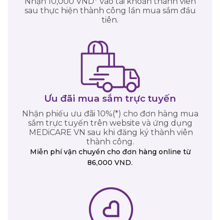
Nhận 10,000 VND* vào tài khoản thành viên
sau thực hiện thành công lần mua sắm đầu
tiên.
Ưu đãi mua sắm trực tuyến
Nhận phiếu ưu đãi 10%(*) cho đơn hàng mua
sắm trực tuyến trên website và ứng dụng
MEDiCARE VN sau khi đăng ký thành viên
thành công.
Miễn phí vận chuyển cho đơn hàng online từ
86,000 VND.