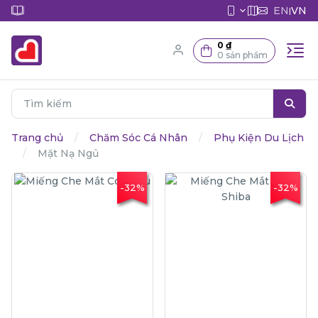
EN
VN
|
0 ₫
0 sản phẩm
Trang chủ
Chăm Sóc Cá Nhân
Phụ Kiện Du Lịch
Mặt Nạ Ngủ
-32%
-32%