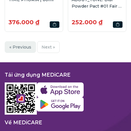
Powder Pact #01 Fair |
9g
376.000 ₫
252.000 ₫
« Previous
Next »
Tải ứng dụng MEDiCARE
Về MEDiCARE