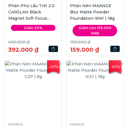
Phấn Phủ Lâu Trôi 2.0
Phấn Nén MAANGE
CARSLAN Black
Blur Matte Powder
Magnet Soft Focus
Foundation W4Y | 18g
Make-up Powder #01
Giảm 20%
Giảm còn 159.000
Pink | 8g
VNĐ
490.000 ₫
199.000 ₫
392.000 ₫
159.000 ₫
-20%
-20%
MAANGE
MAANGE