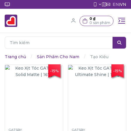
EN
VN
|
0 ₫
0 sản phẩm
Trang chủ
Sản Phẩm Cho Nam
Tạo Kiểu
-15%
-15%
GATSBY
GATSBY