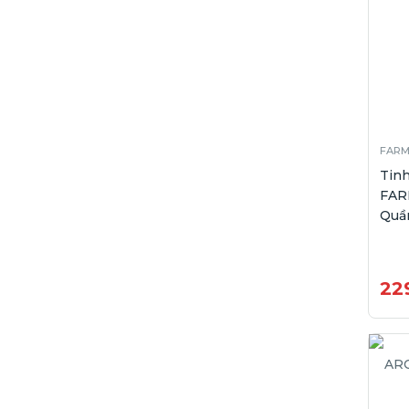
FARM
Tin
FAR
Quầ
22