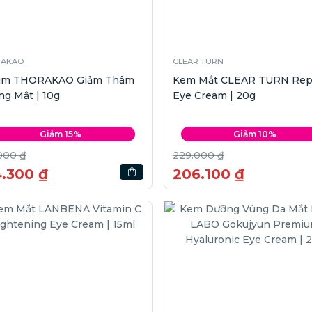
RAKAO
CLEAR TURN
um THORAKAO Giảm Thâm
Kem Mắt CLEAR TURN Rep
g Mắt | 10g
Eye Cream | 20g
Giảm 15%
Giảm 10%
000 ₫
229.000 ₫
4.300 ₫
206.100 ₫