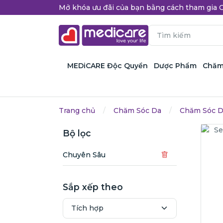
Mở khóa ưu đãi của bạn bằng cách tham gi
MEDiCARE Độc Quyền
Dược Phẩm
Chăm
Trang chủ
Chăm Sóc Da
Chăm Sóc D
Bộ lọc
Chuyên Sâu
Sắp xếp theo