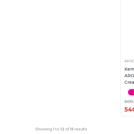
AROC
Kem
ARO
Crea
600
54
Showing
1
to
12
of
15
results