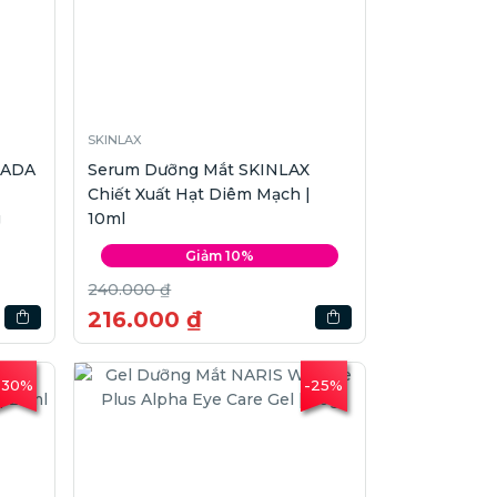
SKINLAX
HADA
Serum Dưỡng Mắt SKINLAX
Chiết Xuất Hạt Diêm Mạch |
g
10ml
Giảm 10%
240.000 ₫
216.000 ₫
-30%
-25%