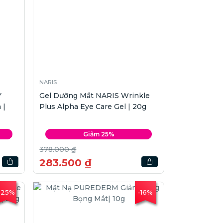
NARIS
Y
Gel Dưỡng Mắt NARIS Wrinkle
 |
Plus Alpha Eye Care Gel | 20g
Giảm 25%
378.000 ₫
283.500 ₫
-25%
-16%