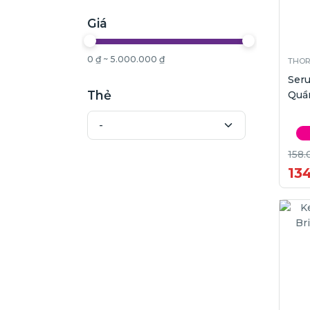
Giá
0 ₫ ~ 5.000.000 ₫
THO
Ser
Thẻ
Quần
158.
13