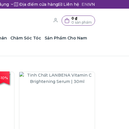
dụng
Địa điểm cửa hàng
Liên hệ
EN
VN
|
0 ₫
0 sản phẩm
hân
Chăm Sóc Tóc
Sản Phẩm Cho Nam
-10%