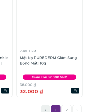
PUREDERM
nkle
Mặt Nạ PUREDERM Giảm Sưng
 |
Bọng Mắt| 10g
Giảm còn 32.000 VNĐ
38.000 ₫
32.000 ₫
‹
1
2
›