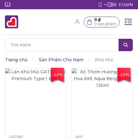
EN
VN
|
0 ₫
0 sản phẩm
Trang chủ
Sản Phẩm Cho Nam
Khử Mùi
-20%
-20%
GATSBY
AXE