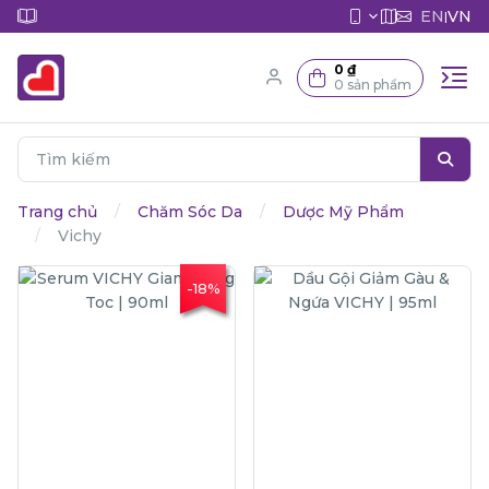
EN
VN
|
0 ₫
0 sản phẩm
Trang chủ
Chăm Sóc Da
Dược Mỹ Phẩm
Vichy
-18%