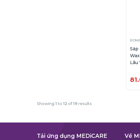
ROM
Sáp
Wax
Lâu 
81
Showing
1
to
12
of
19
results
Tải ứng dụng MEDiCARE
Về M