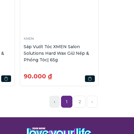
XMEN
Sáp Vuốt Tóc XMEN Salon
 &
Solutions Hard Wax Giữ Nếp &
Phồng Tóc| 65g
90.000 ₫
‹
1
2
›