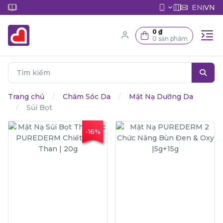
EN
VN
|
0 ₫
0 sản phẩm
Trang chủ
Chăm Sóc Da
Mặt Nạ Dưỡng Da
Sủi Bọt
-16%