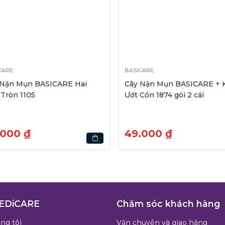
CARE
BASICARE
 Nặn Mụn BASICARE Hai
Cây Nặn Mụn BASICARE + 
Tròn 1105
Ướt Cồn 1874 gói 2 cái
.000 ₫
49.000 ₫
EDiCARE
Chăm sóc khách hàng
ng tôi
Vận chuyển và giao hàng