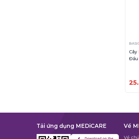
BASI
Cây
Đầu 
25
Tải ứng dụng MEDiCARE
Về M
Về chú