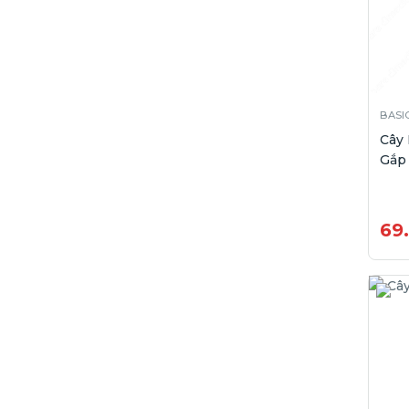
BASI
Cây
Gắp
69