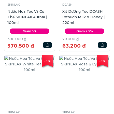
SKINLAX
DCASH
Nước Hoa Tóc Và Cơ
Xit Dưỡng Tóc DCASH
Thể SKINLAX Aurora |
Intouch Milk & Honey |
100ml
220ml
Giảm 5%
Giảm 20%
390.000 ₫
79.000 ₫
370.500 ₫
63.200 ₫
-5%
-5%
SKINLAX
SKINLAX