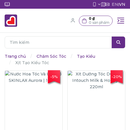
EN
VN
|
0 ₫
0 sản phẩm
Trang chủ
Chăm Sóc Tóc
Tạo Kiểu
Xịt Tạo Kiểu Tóc
-5%
-20%