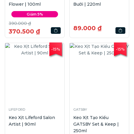
Flower | 100ml
Bưởi | 220ml
Giảm 5%
390.000 ₫
89.000 ₫
370.500 ₫
-15%
-15%
LIFEFORD
GATSBY
Keo Xịt Lifeford Salon
Keo Xịt Tạo Kiểu
Artist | 90ml
GATSBY Set & Keep |
250ml