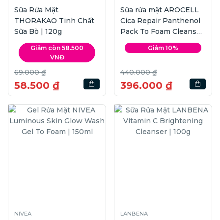
Sữa Rửa Mặt
Sữa rửa mặt AROCELL
THORAKAO Tinh Chất
Cica Repair Panthenol
Sữa Bò | 120g
Pack To Foam Cleanser
| 120g
Giảm còn 58.500
Giảm 10%
VNĐ
69.000 ₫
440.000 ₫
58.500 ₫
396.000 ₫
NIVEA
LANBENA