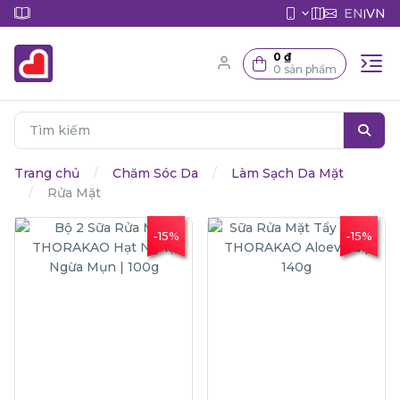
EN
VN
|
0 ₫
0 sản phẩm
Trang chủ
Chăm Sóc Da
Làm Sạch Da Mặt
Rửa Mặt
-15%
-15%