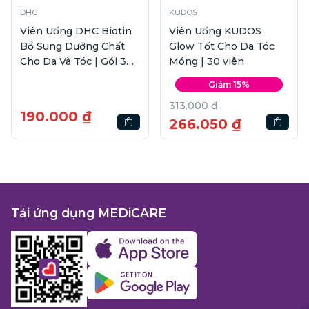
DHC
KUDOS
Viên Uống DHC Biotin
Viên Uống KUDOS
Bổ Sung Dưỡng Chất
Glow Tốt Cho Da Tóc
Cho Da Và Tóc | Gói 30
Móng | 30 viên
viên
Giảm 15%
313.000 ₫
190.000 ₫
266.050 ₫
Tải ứng dụng MEDiCARE