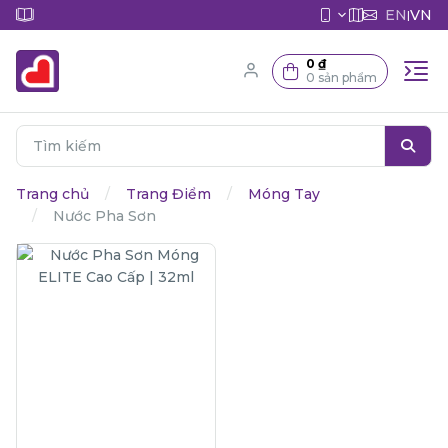
EN
VN
|
0 ₫
0 sản phẩm
Trang chủ
Trang Điểm
Móng Tay
Nước Pha Sơn