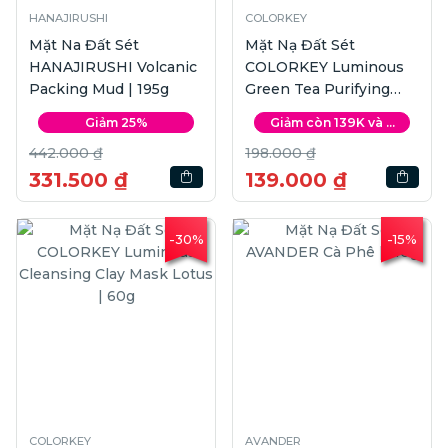
HANAJIRUSHI
COLORKEY
Mặt Na Đất Sét
Mặt Nạ Đất Sét
HANAJIRUSHI Volcanic
COLORKEY Luminous
Packing Mud | 195g
Green Tea Purifying
Clay Mask | 60g
Giảm 25%
Giảm còn 139K và ...
442.000 ₫
198.000 ₫
331.500 ₫
139.000 ₫
-30%
-15%
COLORKEY
AVANDER