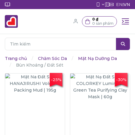
EN
VN
|
0 ₫
0 sản phẩm
Trang chủ
Chăm Sóc Da
Mặt Nạ Dưỡng Da
Bùn Khoáng / Đất Sét
-25%
-30%