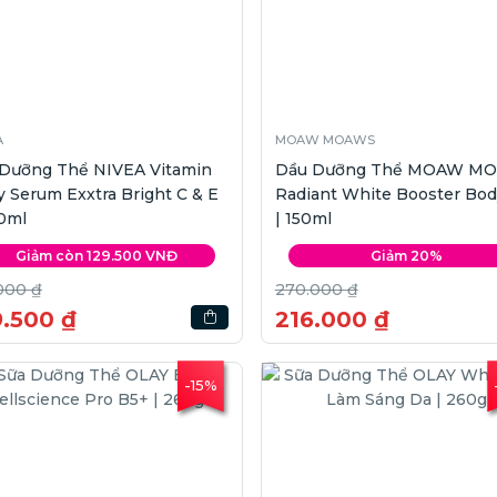
A
MOAW MOAWS
 Dưỡng Thể NIVEA Vitamin
Dầu Dưỡng Thể MOAW M
 Serum Exxtra Bright C & E
Radiant White Booster Bod
0ml
| 150ml
Giảm còn 129.500 VNĐ
Giảm 20%
000 ₫
270.000 ₫
9.500 ₫
216.000 ₫
-15%