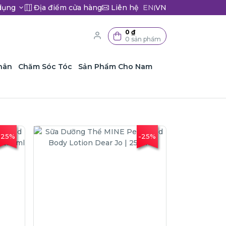
dụng
Địa điểm cửa hàng
Liên hệ
EN
VN
|
0 ₫
0 sản phẩm
hân
Chăm Sóc Tóc
Sản Phẩm Cho Nam
-25%
-25%