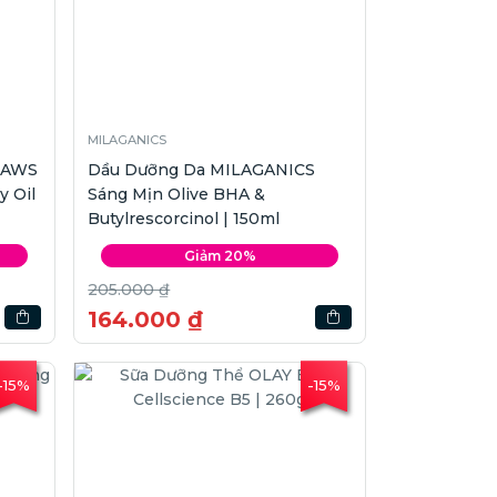
MILAGANICS
OAWS
Dầu Dưỡng Da MILAGANICS
y Oil
Sáng Mịn Olive BHA &
Butylrescorcinol | 150ml
Giảm 20%
205.000 ₫
164.000 ₫
-15%
-15%