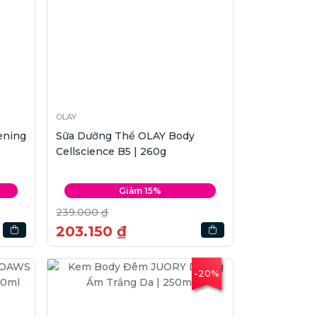
OLAY
ening
Sữa Dưỡng Thể OLAY Body
Cellscience B5 | 260g
Giảm 15%
239.000 ₫
203.150 ₫
-20%