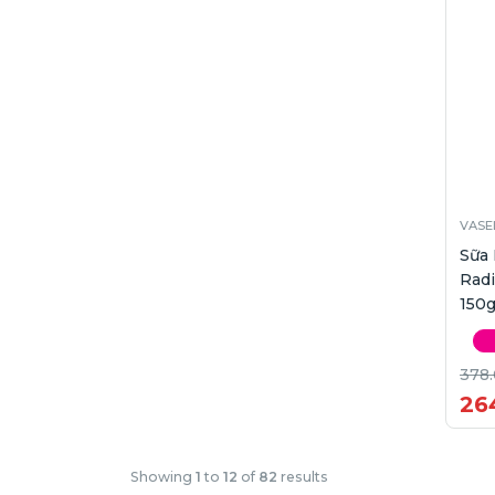
VASE
Sữa
Rad
150
378
26
Showing
1
to
12
of
82
results