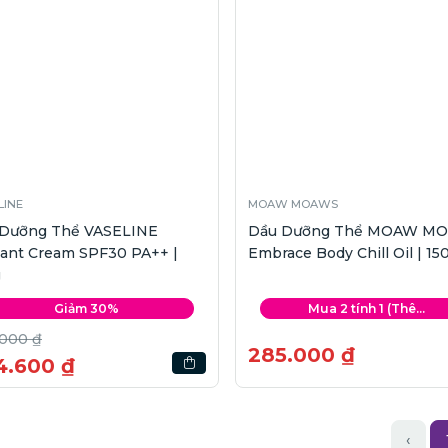
LINE
MOAW MOAWS
 Dưỡng Thể VASELINE
Dầu Dưỡng Thể MOAW M
iant Cream SPF30 PA++ |
Embrace Body Chill Oil | 15
g
Giảm 30%
Mua 2 tính 1 (Thê...
.000 ₫
285.000 ₫
4.600 ₫
‹