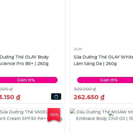
OLAY
 Dưỡng Thể OLAY Body
Sữa Dưỡng Thể OLAY Whit
science Pro B5+ | 260g
Làm Sáng Da | 260g
Giảm 15%
Giảm 15%
.000 ₫
309.000 ₫
3.150 ₫
262.650 ₫
-30%