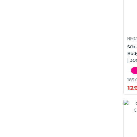
NIVE
Sữa
Body
| 30
185.
12