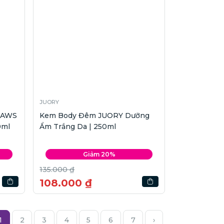
JUORY
OAWS
Kem Body Đêm JUORY Dưỡng
0ml
Ẩm Trắng Da | 250ml
Giảm 20%
135.000 ₫
108.000 ₫
1
2
3
4
5
6
7
›