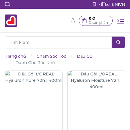
EN
VN
|
0 ₫
0 sản phẩm
Trang chủ
Chăm Sóc Tóc
Dầu Gội
Dành Cho Tóc Khô