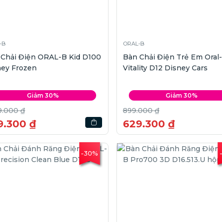
-B
ORAL-B
 Chải Điện ORAL-B Kid D100
Bàn Chải Điện Trẻ Em Oral
ney Frozen
Vitality D12 Disney Cars
Giảm 30%
Giảm 30%
9.000 ₫
899.000 ₫
9.300 ₫
629.300 ₫
-30%