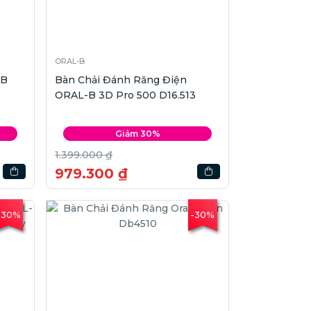
ORAL-B
-B
Bàn Chải Đánh Răng Điện
ORAL-B 3D Pro 500 D16.513
Giảm 30%
1.399.000 ₫
979.300 ₫
-30%
-30%