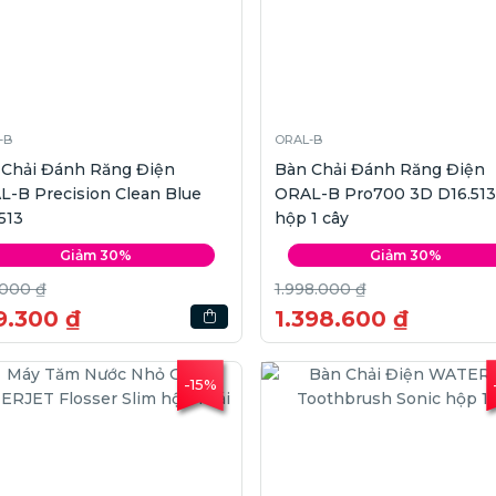
-B
ORAL-B
 Chải Đánh Răng Điện
Bàn Chải Đánh Răng Điện
-B Precision Clean Blue
ORAL-B Pro700 3D D16.513
513
hộp 1 cây
Giảm 30%
Giảm 30%
.000 ₫
1.998.000 ₫
9.300 ₫
1.398.600 ₫
-15%