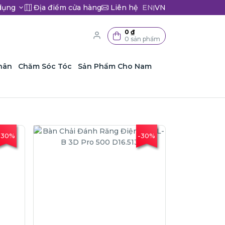
dụng
Địa điểm cửa hàng
Liên hệ
EN
VN
|
0 ₫
0 sản phẩm
hân
Chăm Sóc Tóc
Sản Phẩm Cho Nam
-30%
-30%