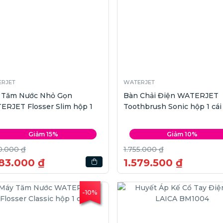
RJET
WATERJET
 Tăm Nước Nhỏ Gọn
Bàn Chải Điện WATERJET
ERJET Flosser Slim hộp 1
Toothbrush Sonic hộp 1 cái
Giảm 15%
Giảm 10%
0.000 ₫
1.755.000 ₫
683.000 ₫
1.579.500 ₫
-10%