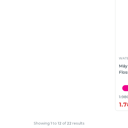
WATE
Máy
Flos
1.98
1.
Showing
1
to
12
of
22
results