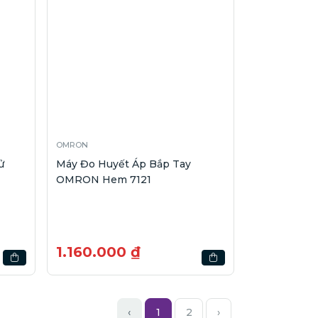
OMRON
ử
Máy Đo Huyết Áp Bắp Tay
OMRON Hem 7121
1.160.000 ₫
‹
1
2
›