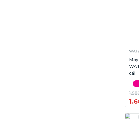
WATE
Máy
WAT
cái
1.98
1.