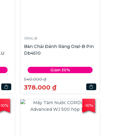
ORAL-B
Bàn Chải Đánh Răng Oral-B Pin
.U
Db4510
Giảm 30%
540.000 ₫
378.000 ₫
-10%
-10%