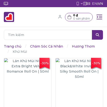
EN
VN
|
0 ₫
0 sản phẩm
Trang chủ
Chăm Sóc Cá Nhân
Hương Thơm
Khử Mùi
-30%
-30%