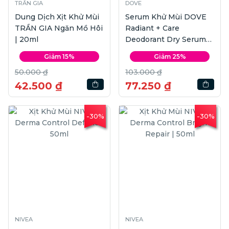
TRẦN GIA
DOVE
Dung Dịch Xịt Khử Mùi
Serum Khử Mùi DOVE
TRẦN GIA Ngăn Mồ Hôi
Radiant + Care
| 20ml
Deodorant Dry Serum
3% Niacinamide + 10x
Giảm 15%
Giảm 25%
Omega6 | 40mll
50.000 ₫
103.000 ₫
42.500 ₫
77.250 ₫
-30%
-30%
NIVEA
NIVEA