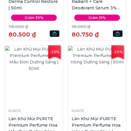
Derma Control Restore
Radiant + Care
| 50ml
Deodorant Serum 3%
Niacinamide + 10x
Giảm 30%
Giảm 15%
Omega6 | 45ml
115.000 ₫
95.000 ₫
80.500 ₫
80.750 ₫
-25%
-25%
PURITÉ
PURITÉ
Lăn Khử Mùi PURITE
Lăn Khử Mùi PURITE
Premium Perfume Hoa
Premium Perfume Hoa