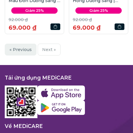
Mẫu Đơn Dưỡng Sáng |
Hồng Dưỡng Sáng |
50ml
50ml
Giảm 25%
Giảm 25%
92.000 ₫
92.000 ₫
69.000 ₫
69.000 ₫
« Previous
Next »
Tải ứng dụng MEDiCARE
Về MEDiCARE