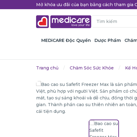
Mở khóa ưu đãi của bạn bằng cách tham gi
MEDiCARE Độc Quyền
Dược Phẩm
Chăm
Trang chủ
Chăm Sóc Sức Khỏe
Kế H