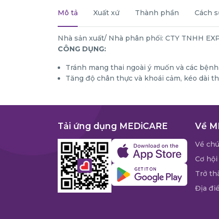
Mô tả
Xuất xứ
Thành phần
Cách s
Nhà sản xuất/ Nhà phân phối: CTY TNHH EX
CÔNG DỤNG:
Tránh mang thai ngoài ý muốn và các bệnh 
Tăng độ chân thực và khoái cảm, kéo dài th
Tải ứng dụng MEDiCARE
Về M
Về chú
Cơ hội
Trở th
Địa đi