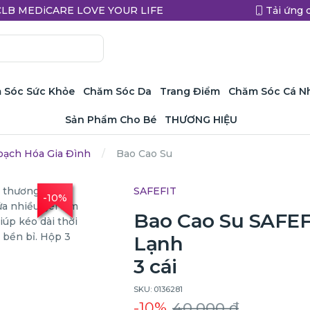
a CLB MEDiCARE LOVE YOUR LIFE
Tải ứng 
 Sóc Sức Khỏe
Chăm Sóc Da
Trang Điểm
Chăm Sóc Cá N
Sản Phẩm Cho Bé
THƯƠNG HIỆU
oạch Hóa Gia Đình
Bao Cao Su
SAFEFIT
-10%
Bao Cao Su SAFEF
Lạnh
3 cái
SKU: 0136281
-10%
40.000 ₫