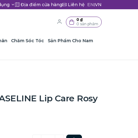
dụng
Địa điểm cửa hàng
Liên hệ
EN
VN
|
0 ₫
0 sản phẩm
hân
Chăm Sóc Tóc
Sản Phẩm Cho Nam
ASELINE Lip Care Rosy