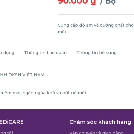
90.000 ₫
/ Bộ
Cung cấp độ ẩm và dưỡng chất cho
môi.
ử dụng
Thông tin bảo quản
Thông tin bổ sung
TNHH DKSH VIỆT NAM.
 mềm mại, ngăn ngừa khô và nứt nẻ môi.
EDiCARE
Chăm sóc khách hàng
ng tôi
Vận chuyển và giao hàng