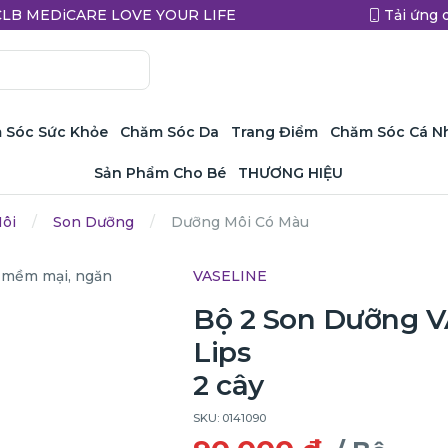
a CLB MEDiCARE LOVE YOUR LIFE
Tải ứng 
 Sóc Sức Khỏe
Chăm Sóc Da
Trang Điểm
Chăm Sóc Cá N
Sản Phẩm Cho Bé
THƯƠNG HIỆU
ôi
Son Dưỡng
Dưỡng Môi Có Màu
VASELINE
Bộ 2 Son Dưỡng V
Lips
2 cây
SKU: 0141090