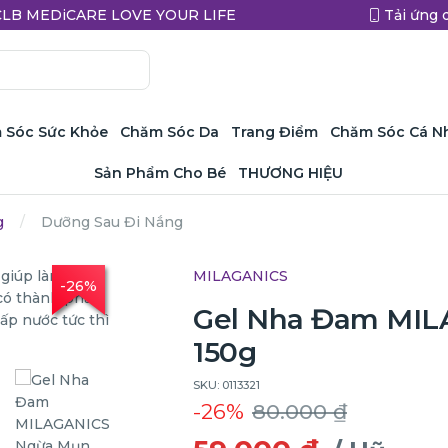
a CLB MEDiCARE LOVE YOUR LIFE
Tải ứng 
 Sóc Sức Khỏe
Chăm Sóc Da
Trang Điểm
Chăm Sóc Cá N
Sản Phẩm Cho Bé
THƯƠNG HIỆU
g
Dưỡng Sau Đi Nắng
MILAGANICS
-26%
Gel Nha Đam MI
150g
SKU: 0113321
-26%
80.000 ₫