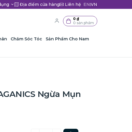
dụng
Địa điểm cửa hàng
Liên hệ
EN
VN
|
0 ₫
0 sản phẩm
hân
Chăm Sóc Tóc
Sản Phẩm Cho Nam
LAGANICS Ngừa Mụn