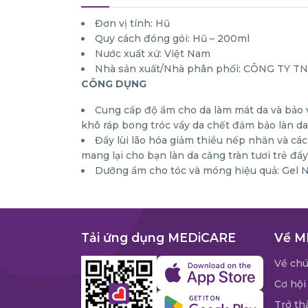
Đơn vị tính: Hũ
Quy cách đóng gói: Hũ – 200ml
Nước xuất xứ: Việt Nam
Nhà sản xuất/Nhà phân phối: CÔNG TY
CÔNG DỤNG
Cung cấp độ ẩm cho da làm mát da và bảo v
khô ráp bong tróc vẩy da chết đảm bảo làn da
Đẩy lùi lão hóa giảm thiểu nếp nhăn và các
mang lại cho bạn làn da căng tràn tươi trẻ đẩ
Dưỡng ẩm cho tóc và móng hiệu quả: Gel 
Tải ứng dụng MEDiCARE
Về M
Về chú
Cơ hội
Trở th