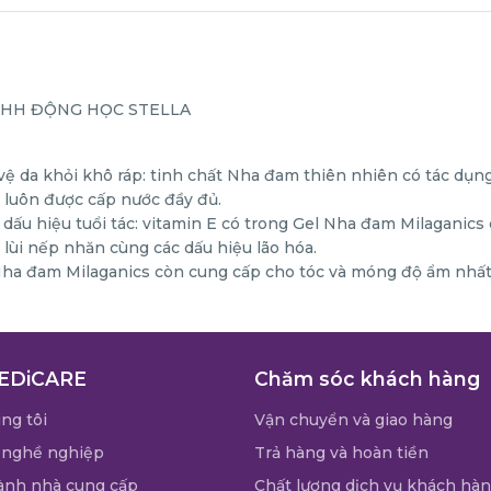
 TNHH ĐỘNG HỌC STELLA
ệ da khỏi khô ráp: tinh chất Nha đam thiên nhiên có tác dụng 
 luôn được cấp nước đầy đủ.
 dấu hiệu tuổi tác: vitamin E có trong Gel Nha đam Milaganics 
y lùi nếp nhăn cùng các dấu hiệu lão hóa.
Nha đam Milaganics còn cung cấp cho tóc và móng độ ẩm nhất
EDiCARE
Chăm sóc khách hàng
ng tôi
Vận chuyển và giao hàng
 nghề nghiệp
Trả hàng và hoàn tiền
ành nhà cung cấp
Chất lượng dịch vụ khách hà