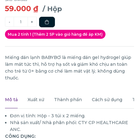
59.000 ₫
/ Hộp
Mua 2 tính 1 (Thêm 2 SP vào giỏ hàng để áp KM)
Miếng dán lạnh BABYBƠ là miếng dán gel hydrogel giúp
làm mát tức thì, hỗ trợ hạ sốt và giảm khó chịu an toàn
cho trẻ từ 0+ bằng cơ chế làm mát vật lý, không dùng
thuốc.
Mô tả
Xuất xứ
Thành phần
Cách sử dụng
Th
Đơn vị tính: Hộp - 3 túi x 2 miếng.
Nhà sản xuất/ Nhà phân phối: CTY CP HEALTHCARE
ANC.
CÔNG DỤNG: