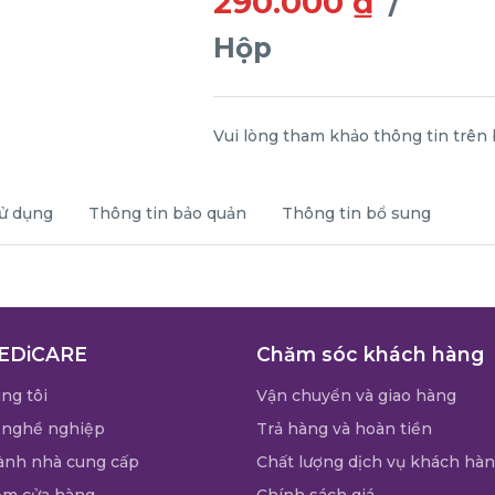
290.000 ₫
/
Hộp
Vui lòng tham khảo thông tin trên
ử dụng
Thông tin bảo quản
Thông tin bổ sung
EDiCARE
Chăm sóc khách hàng
ng tôi
Vận chuyển và giao hàng
 nghề nghiệp
Trả hàng và hoàn tiền
ành nhà cung cấp
Chất lượng dịch vụ khách hà