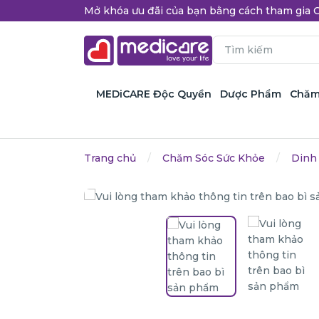
Mở khóa ưu đãi của bạn bằng cách tham gi
MEDiCARE Độc Quyền
Dược Phẩm
Chăm
Trang chủ
Chăm Sóc Sức Khỏe
Dinh