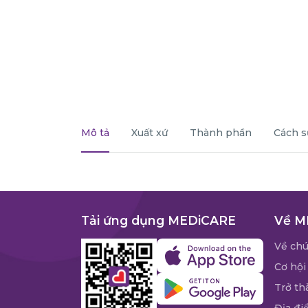
Mô tả
Xuất xứ
Thành phần
Cách s
Tải ứng dụng MEDiCARE
Về M
Về chú
Cơ hội
Trở th