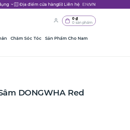
dụng
Địa điểm cửa hàng
Liên hệ
EN
VN
|
0 ₫
0 sản phẩm
hân
Chăm Sóc Tóc
Sản Phẩm Cho Nam
 Sâm DONGWHA Red