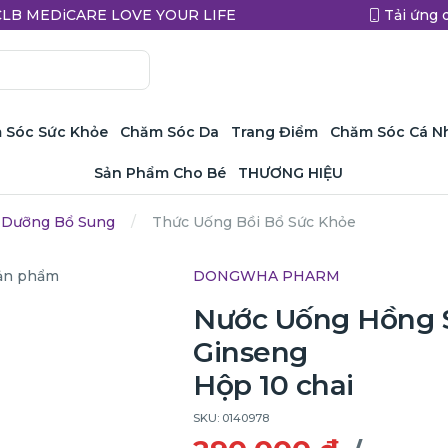
a CLB MEDiCARE LOVE YOUR LIFE
Tải ứng 
 Sóc Sức Khỏe
Chăm Sóc Da
Trang Điểm
Chăm Sóc Cá N
Sản Phẩm Cho Bé
THƯƠNG HIỆU
 Dưỡng Bổ Sung
Thức Uống Bồi Bổ Sức Khỏe
DONGWHA PHARM
Nước Uống Hồng
Ginseng
Hộp 10 chai
SKU: 0140978