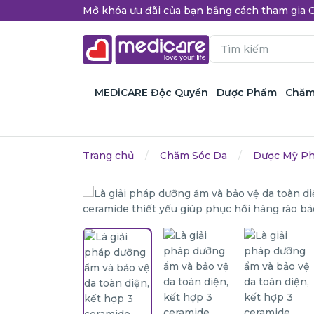
Mở khóa ưu đãi của bạn bằng cách tham gi
MEDiCARE Độc Quyền
Dược Phẩm
Chăm
Trang chủ
Chăm Sóc Da
Dược Mỹ P