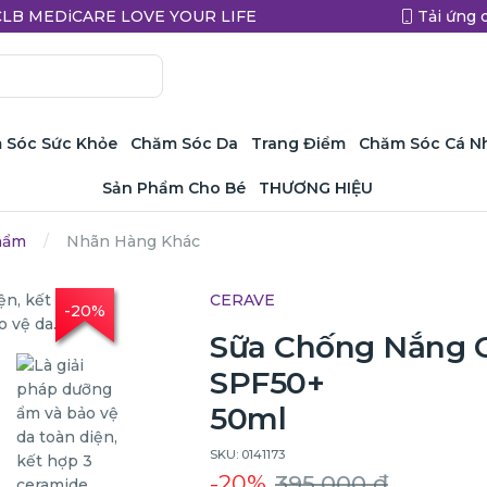
a CLB MEDiCARE LOVE YOUR LIFE
Tải ứng 
 Sóc Sức Khỏe
Chăm Sóc Da
Trang Điểm
Chăm Sóc Cá N
Sản Phẩm Cho Bé
THƯƠNG HIỆU
hẩm
Nhãn Hàng Khác
CERAVE
-20%
Sữa Chống Nắng
SPF50+
50ml
SKU: 0141173
-20%
395.000 ₫