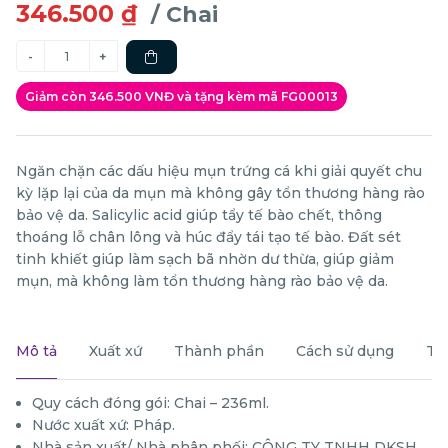
346.500 ₫
/ Chai
Giảm còn 346.500 VNĐ và tặng kèm mã FG00013
Ngăn chặn các dấu hiệu mụn trứng cá khi giải quyết chu
kỳ lặp lại của da mụn mà không gây tổn thương hàng rào
bảo vệ da. Salicylic acid giúp tẩy tế bào chết, thông
thoáng lỗ chân lông và húc đẩy tái tạo tế bào. Đất sét
tinh khiết giúp làm sạch bã nhờn dư thừa, giúp giảm
mụn, mà không làm tổn thương hàng rào bảo vệ da.
Mô tả
Xuất xứ
Thành phần
Cách sử dụng
Th
Quy cách đóng gói: Chai – 236ml.
Nước xuất xứ: Pháp.
Nhà sản xuất/ Nhà phân phối: CÔNG TY TNHH DKSH