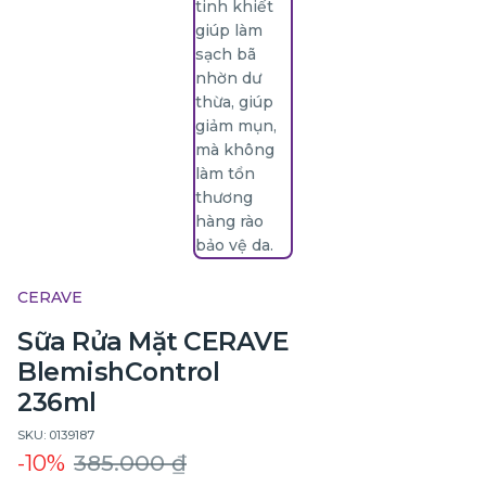
CERAVE
Sữa Rửa Mặt CERAVE
BlemishControl
236ml
SKU: 0139187
-10%
385.000 ₫