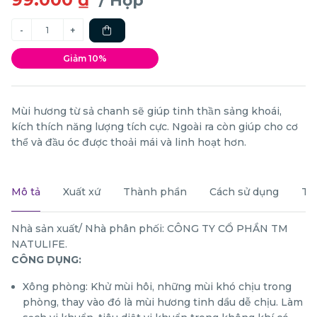
/ Hộp
Giảm 10%
Mùi hương từ sả chanh sẽ giúp tinh thần sảng khoái,
kích thích năng lượng tích cực. Ngoài ra còn giúp cho cơ
thể và đầu óc được thoải mái và linh hoạt hơn.
Mô tả
Xuất xứ
Thành phần
Cách sử dụng
Th
Nhà sản xuất/ Nhà phân phối: CÔNG TY CỔ PHẦN TM
NATULIFE.
CÔNG DỤNG:
Xông phòng: Khử mùi hôi, những mùi khó chịu trong
phòng, thay vào đó là mùi hương tinh dầu dễ chịu. Làm