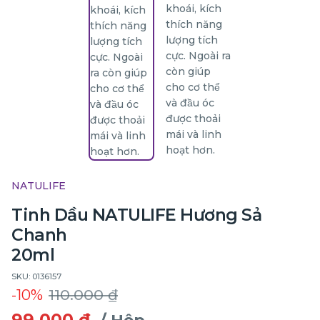
NATULIFE
Tinh Dầu NATULIFE Hương Sả
Chanh
20ml
SKU: 0136157
-10%
110.000 ₫
99.000 ₫