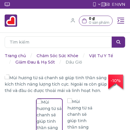
EN
VN
|
0 ₫
0 sản phẩm
Trang chủ
Chăm Sóc Sức Khỏe
Vật Tư Y Tế
Giảm Đau & Hạ Sốt
Dầu Gió
-10%