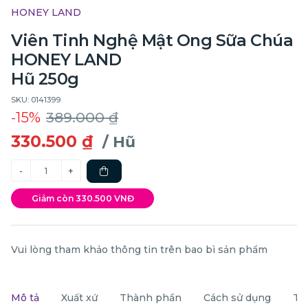
HONEY LAND
Viên Tinh Nghệ Mật Ong Sữa Chúa
HONEY LAND
Hũ 250g
SKU: 0141399
-15%
389.000 ₫
330.500 ₫
/ Hũ
Giảm còn 330.500 VNĐ
Vui lòng tham khảo thông tin trên bao bì sản phẩm
Mô tả
Xuất xứ
Thành phần
Cách sử dụng
Th