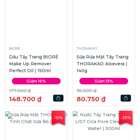
BIORÉ
THORAKAO
Dầu Tẩy Trang BIORÉ
Sữa Rửa Mặt Tẩy Trang
Make Up Remover
THORAKAO Aloevera |
Perfect Oil | 150ml
140g
Giảm 16%
Giảm 15%
177.000 ₫
95.000 ₫
148.700 ₫
80.750 ₫
-15%
-35%