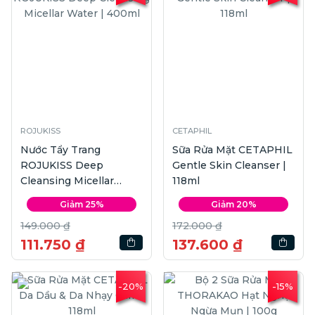
ROJUKISS
CETAPHIL
Nước Tẩy Trang
Sữa Rửa Mặt CETAPHIL
ROJUKISS Deep
Gentle Skin Cleanser |
Cleansing Micellar
118ml
Water | 400ml
Giảm 25%
Giảm 20%
149.000 ₫
172.000 ₫
111.750 ₫
137.600 ₫
-20%
-15%