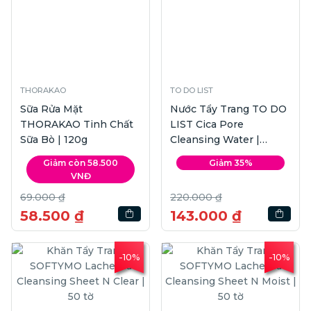
THORAKAO
TO DO LIST
Sữa Rửa Mặt
Nước Tẩy Trang TO DO
THORAKAO Tinh Chất
LIST Cica Pore
Sữa Bò | 120g
Cleansing Water |
300ml
Giảm còn 58.500
Giảm 35%
VNĐ
69.000 ₫
220.000 ₫
58.500 ₫
143.000 ₫
-10%
-10%