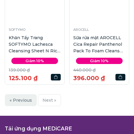
SOFTYMO
AROCELL
Khăn Tẩy Trang
Sữa rửa mặt AROCELL
SOFTYMO Lachesca
Cica Repair Panthenol
Cleansing Sheet N Rich
Pack To Foam Cleanser
Moist | 50 tờ
| 120g
Giảm 10%
Giảm 10%
139.000 ₫
440.000 ₫
125.100 ₫
396.000 ₫
« Previous
Next »
Tải ứng dụng MEDiCARE