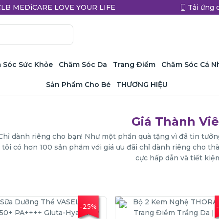
a CLB MEDiCARE LOVE YOUR LIFE
Tải ứng 
 Sóc Sức Khỏe
Chăm Sóc Da
Trang Điểm
Chăm Sóc Cá N
Sản Phẩm Cho Bé
THƯƠNG HIỆU
Giá Thành Vi
Chỉ dành riêng cho bạn! Như một phần quà tặng vì đã tin t
tôi có hơn 100 sản phẩm với giá ưu đãi chỉ dành riêng cho th
cực hấp dẫn và tiết kiệ
-25%