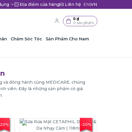
dụng
Địa điểm cửa hàng
Liên hệ
EN
VN
|
0 ₫
0 sản phẩm
hân
Chăm Sóc Tóc
Sản Phẩm Cho Nam
ên
ưởng và đồng hành cùng MEDiCARE, chúng
ành viên. Đây là những sản phẩm có giá
m.
-20%
-20%