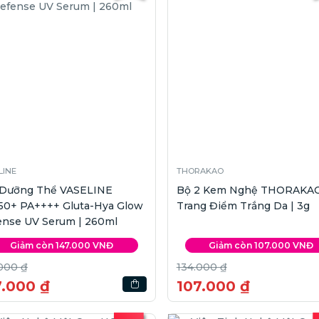
LINE
THORAKAO
 Dưỡng Thể VASELINE
Bộ 2 Kem Nghệ THORAKA
50+ PA++++ Gluta-Hya Glow
Trang Điểm Trắng Da | 3g
ense UV Serum | 260ml
Giảm còn 147.000 VNĐ
Giảm còn 107.000 VNĐ
000 ₫
134.000 ₫
7.000 ₫
107.000 ₫