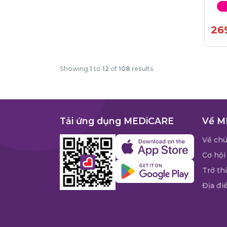
26
Showing
1
to
12
of
108
results
Tải ứng dụng MEDiCARE
Về M
Về chú
Cơ hội
Trở th
Địa đi