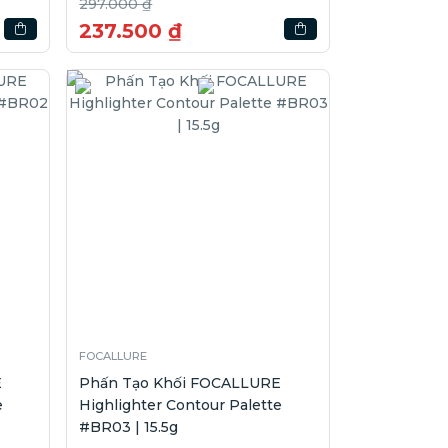
297.000 ₫
237.500 ₫
FOCALLURE
E
Phấn Tạo Khối FOCALLURE
e
Highlighter Contour Palette
#BR03 | 15.5g