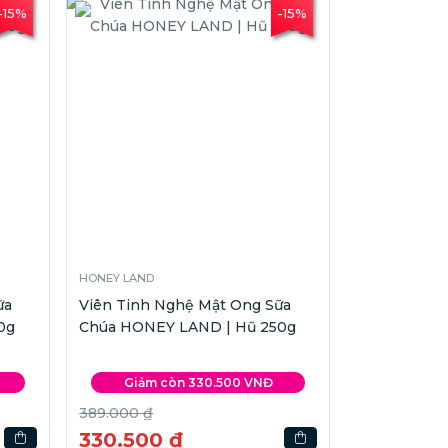
-15%
-15%
HONEY LAND
ữa
Viên Tinh Nghệ Mật Ong Sữa
0g
Chúa HONEY LAND | Hũ 250g
Giảm còn 330.500 VNĐ
389.000 ₫
330.500 ₫