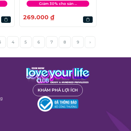
Giảm 30% cho sản ...
269.000 ₫
3
4
5
6
7
8
9
›
KHÁM PHÁ LỢI ÍCH
ng