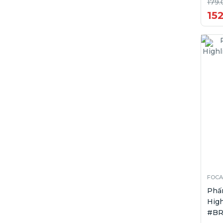
179.
15
FOCA
Phấ
High
#BR0