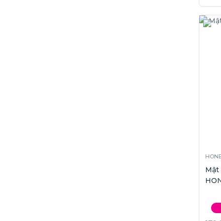
HONE
Mật
HON