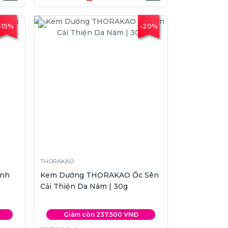
-15%
-20%
THORAKAO
inh
Kem Dưỡng THORAKAO Ốc Sên
Cải Thiện Da Nám | 30g
Giảm còn 237.500 VNĐ