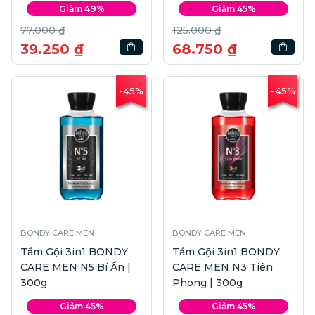
Giảm 49%
Giảm 45%
77.000 ₫
125.000 ₫
39.250 ₫
68.750 ₫
-45%
-45%
BONDY CARE MEN
BONDY CARE MEN
Tắm Gội 3in1 BONDY
Tắm Gội 3in1 BONDY
CARE MEN N5 Bí Ẩn |
CARE MEN N3 Tiên
300g
Phong | 300g
Giảm 45%
Giảm 45%