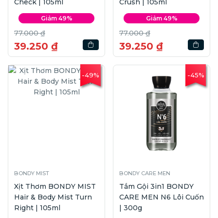
Check | 105ml
Crush | 105ml
Giảm 49%
Giảm 49%
77.000 ₫
77.000 ₫
39.250 ₫
39.250 ₫
-49%
-45%
BONDY MIST
BONDY CARE MEN
Xịt Thơm BONDY MIST
Tắm Gội 3in1 BONDY
Hair & Body Mist Turn
CARE MEN N6 Lôi Cuốn
Right | 105ml
| 300g