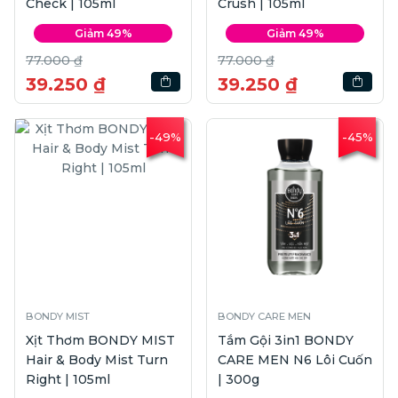
Check | 105ml
Crush | 105ml
Giảm 49%
Giảm 49%
77.000 ₫
77.000 ₫
39.250 ₫
39.250 ₫
-49%
-45%
BONDY MIST
BONDY CARE MEN
Xịt Thơm BONDY MIST
Tắm Gội 3in1 BONDY
Hair & Body Mist Turn
CARE MEN N6 Lôi Cuốn
Right | 105ml
| 300g