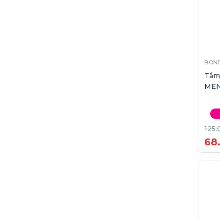
BOND
Tắm
MEN
125.
68