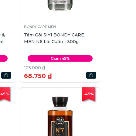
BONDY CARE MEN
 &
Tắm Gội 3in1 BONDY CARE
ml
MEN N6 Lôi Cuốn | 300g
Giảm 45%
125.000 ₫
68.750 ₫
-45%
-45%