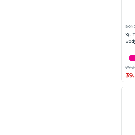
BOND
Xịt
Body
77.0
39