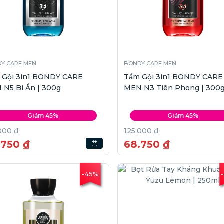
Y CARE MEN
BONDY CARE MEN
 Gội 3in1 BONDY CARE
Tắm Gội 3in1 BONDY CARE
 N5 Bí Ẩn | 300g
MEN N3 Tiên Phong | 300
Giảm 45%
Giảm 45%
000 ₫
125.000 ₫
.750 ₫
68.750 ₫
-45%