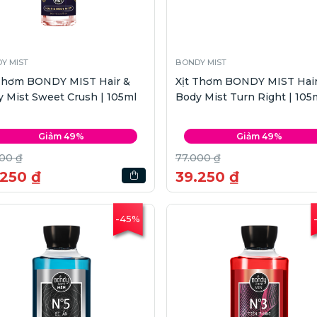
Y MIST
BONDY MIST
 Thơm BONDY MIST Hair &
Xịt Thơm BONDY MIST Hair
 Mist Sweet Crush | 105ml
Body Mist Turn Right | 105
Giảm 49%
Giảm 49%
00 ₫
77.000 ₫
.250 ₫
39.250 ₫
-45%