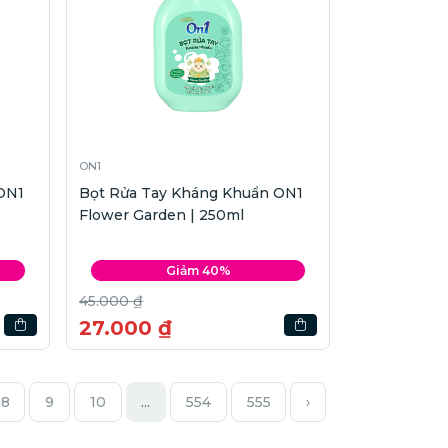
ON1
ON1
Bọt Rửa Tay Kháng Khuẩn ON1
Flower Garden | 250ml
Giảm 40%
45.000 ₫
27.000 ₫
8
9
10
...
554
555
›