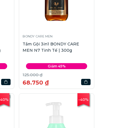
BONDY CARE MEN
Tắm Gội 3in1 BONDY CARE
g
MEN N7 Tinh Tế | 300g
Giảm 45%
125.000 ₫
68.750 ₫
-40%
-40%