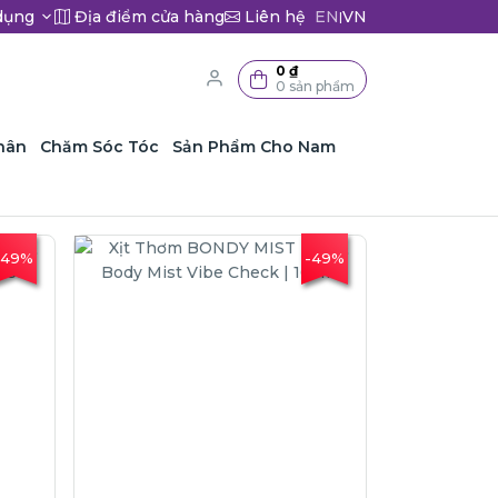
dụng
Địa điểm cửa hàng
Liên hệ
EN
VN
|
0 ₫
0 sản phẩm
hân
Chăm Sóc Tóc
Sản Phẩm Cho Nam
-49%
-49%