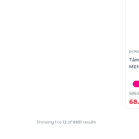
BOND
Tắm
MEN
125.
68
Showing
1
to
12
of
6651
results