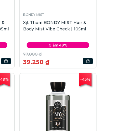
BONDY MIST
 &
Xịt Thơm BONDY MIST Hair &
05ml
Body Mist Vibe Check | 105ml
Giảm 49%
77.000 ₫
39.250 ₫
-49%
-45%