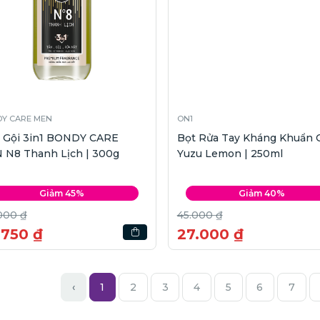
Y CARE MEN
ON1
 Gội 3in1 BONDY CARE
Bọt Rửa Tay Kháng Khuẩn 
 N8 Thanh Lịch | 300g
Yuzu Lemon | 250ml
Giảm 45%
Giảm 40%
000 ₫
45.000 ₫
.750 ₫
27.000 ₫
‹
1
2
3
4
5
6
7