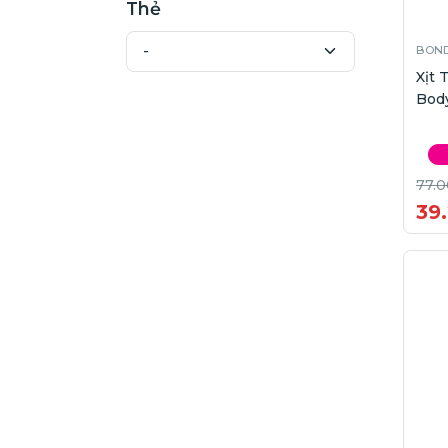
Thẻ
BOND
Xịt
Body
77.0
39