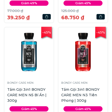
Giảm 49%
Giảm 45%
77.000 ₫
125.000 ₫
39.250 ₫
68.750 ₫
-45%
-45%
BONDY CARE MEN
BONDY CARE MEN
Tắm Gội 3in1 BONDY
Tắm Gội 3in1 BONDY
CARE MEN N5 Bí Ẩn |
CARE MEN N3 Tiên
300g
Phong | 300g
Giảm 45%
Giảm 45%