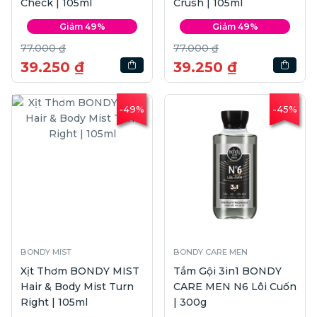
Check | 105ml
Crush | 105ml
Giảm 49%
Giảm 49%
77.000 ₫
77.000 ₫
39.250 ₫
39.250 ₫
-49%
-45%
BONDY MIST
BONDY CARE MEN
Xịt Thơm BONDY MIST
Tắm Gội 3in1 BONDY
Hair & Body Mist Turn
CARE MEN N6 Lôi Cuốn
Right | 105ml
| 300g