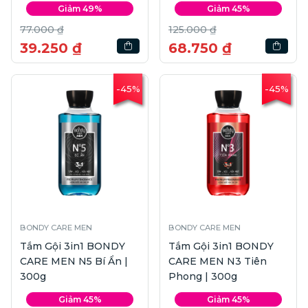
Giảm 49%
Giảm 45%
77.000 ₫
125.000 ₫
39.250 ₫
68.750 ₫
-45%
-45%
BONDY CARE MEN
BONDY CARE MEN
Tắm Gội 3in1 BONDY
Tắm Gội 3in1 BONDY
CARE MEN N5 Bí Ẩn |
CARE MEN N3 Tiên
300g
Phong | 300g
Giảm 45%
Giảm 45%