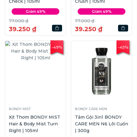
Check | 105ml
Crush | 105ml
Giảm 49%
Giảm 49%
77.000 ₫
77.000 ₫
39.250 ₫
39.250 ₫
-49%
-45%
BONDY MIST
BONDY CARE MEN
Xịt Thơm BONDY MIST
Tắm Gội 3in1 BONDY
Hair & Body Mist Turn
CARE MEN N6 Lôi Cuốn
Right | 105ml
| 300g