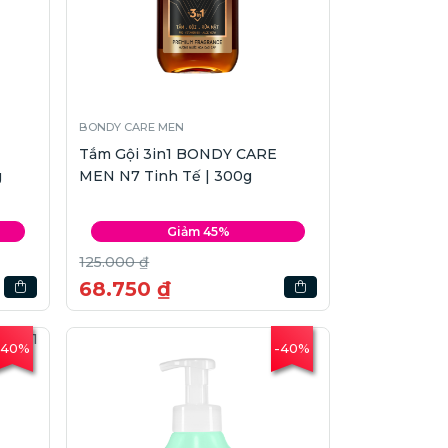
BONDY CARE MEN
Tắm Gội 3in1 BONDY CARE
g
MEN N7 Tinh Tế | 300g
Giảm 45%
125.000 ₫
68.750 ₫
-40%
-40%