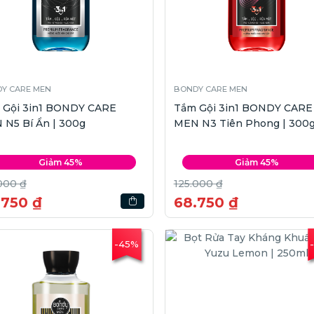
Y CARE MEN
BONDY CARE MEN
 Gội 3in1 BONDY CARE
Tắm Gội 3in1 BONDY CARE
 N5 Bí Ẩn | 300g
MEN N3 Tiên Phong | 300
Giảm 45%
Giảm 45%
000 ₫
125.000 ₫
.750 ₫
68.750 ₫
-45%