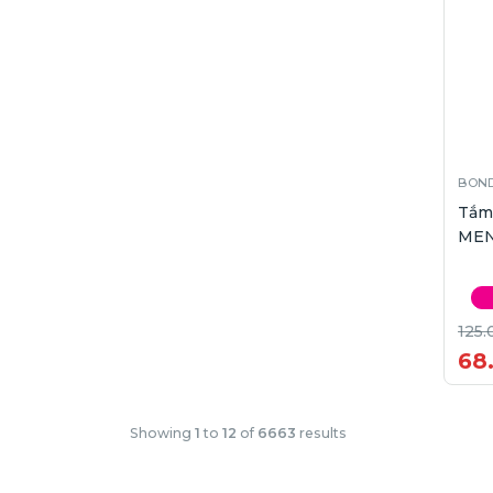
BOND
Tắm
MEN
125.
68
Showing
1
to
12
of
6663
results