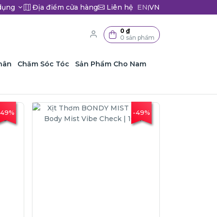
dụng
Địa điểm cửa hàng
Liên hệ
EN
VN
|
0 ₫
0 sản phẩm
hân
Chăm Sóc Tóc
Sản Phẩm Cho Nam
-49%
-49%