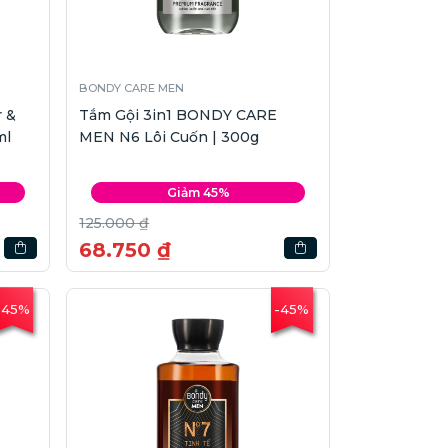
BONDY CARE MEN
 &
Tắm Gội 3in1 BONDY CARE
ml
MEN N6 Lôi Cuốn | 300g
Giảm 45%
125.000 ₫
68.750 ₫
-45%
-45%