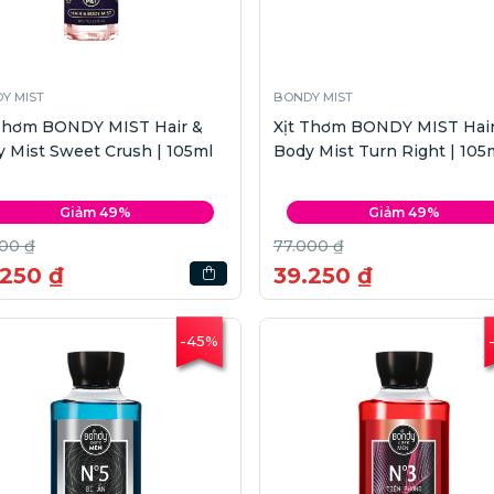
Y MIST
BONDY MIST
 Thơm BONDY MIST Hair &
Xịt Thơm BONDY MIST Hair
 Mist Sweet Crush | 105ml
Body Mist Turn Right | 105
Giảm 49%
Giảm 49%
00 ₫
77.000 ₫
.250 ₫
39.250 ₫
-45%