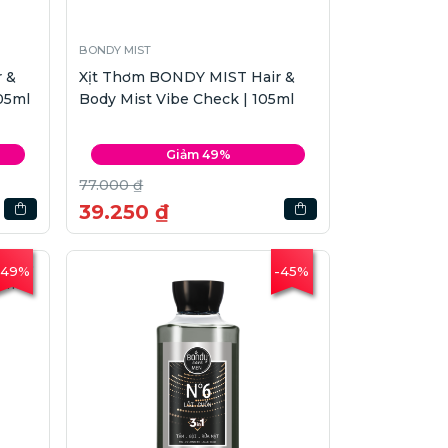
BONDY MIST
 &
Xịt Thơm BONDY MIST Hair &
05ml
Body Mist Vibe Check | 105ml
Giảm 49%
77.000 ₫
39.250 ₫
-49%
-45%