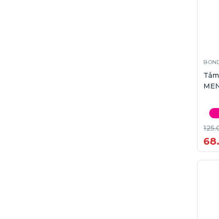
BOND
Tắm
MEN
125.
68