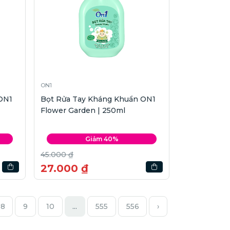
ON1
ON1
Bọt Rửa Tay Kháng Khuẩn ON1
Flower Garden | 250ml
Giảm 40%
45.000 ₫
27.000 ₫
8
9
10
...
555
556
›