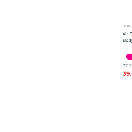
BOND
Xịt
Body
77.0
39