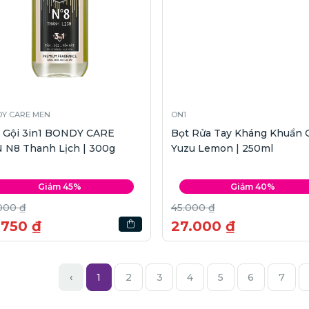
Y CARE MEN
ON1
 Gội 3in1 BONDY CARE
Bọt Rửa Tay Kháng Khuẩn 
 N8 Thanh Lịch | 300g
Yuzu Lemon | 250ml
Giảm 45%
Giảm 40%
000 ₫
45.000 ₫
.750 ₫
27.000 ₫
‹
1
2
3
4
5
6
7