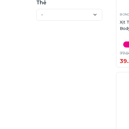
Thẻ
BOND
Xịt
Body
77.0
39